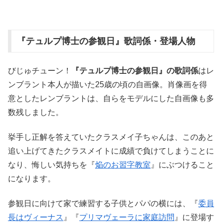
『テュルプ博士の参観日』歌詞係・登場人物
びじゅチューン！
『テュルプ博士の参観日』の歌詞係
はレ
ンブラント本人が描いた25歳の頃の自画像。肖像画を得
意としたレンブラントは、自らをモデルにした自画像も多
数残しました。
挙手し正解を答えていたクラスメイ子ちゃんは、このあと
追い上げてきたクラスメイトに成績で負けてしまうことに
なり、悔しい気持ちを『
焔のお習字教室
』にぶつけること
になります。
参観日に向けて家で練習する子供とパパの横には、『
委員
長はヴィーナス
』『
プリマヴェーラに家庭訪問
』に登場す