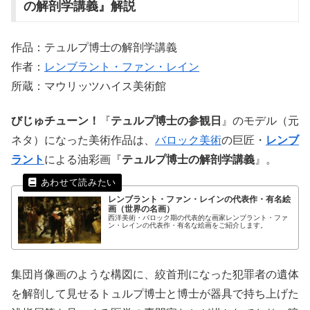
の解剖学講義』解説
作品：テュルプ博士の解剖学講義
作者：
レンブラント・ファン・レイン
所蔵：マウリッツハイス美術館
びじゅチューン！
『
テュルプ博士の参観日
』のモデル（元
ネタ）になった美術作品は、
バロック美術
の巨匠・
レンブ
ラント
による油彩画『
テュルプ博士の解剖学講義
』。
レンブラント・ファン・レインの代表作・有名絵
画（世界の名画）
西洋美術・バロック期の代表的な画家レンブラント・ファ
ン・レインの代表作・有名な絵画をご紹介します。
集団肖像画のような構図に、絞首刑になった犯罪者の遺体
を解剖して見せるトュルプ博士と博士が器具で持ち上げた