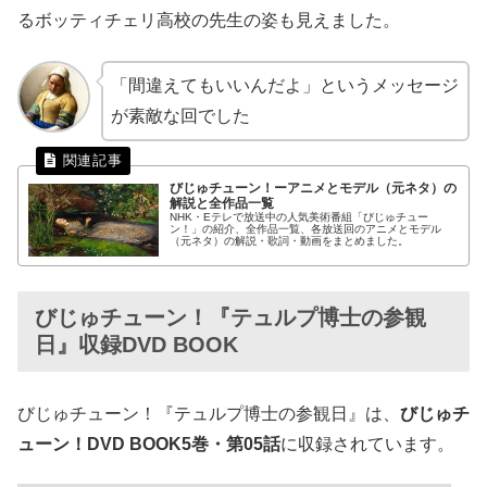
るボッティチェリ高校の先生の姿も見えました。
「間違えてもいいんだよ」というメッセージ
が素敵な回でした
びじゅチューン！ーアニメとモデル（元ネタ）の
解説と全作品一覧
NHK・Eテレで放送中の人気美術番組「びじゅチュー
ン！」の紹介、全作品一覧、各放送回のアニメとモデル
（元ネタ）の解説・歌詞・動画をまとめました。
びじゅチューン！『テュルプ博士の参観
日』収録DVD BOOK
びじゅチューン！『テュルプ博士の参観日』は、
びじゅチ
ューン！DVD BOOK5巻・第05話
に収録されています。