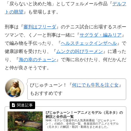
「戻らないと決めた地」としてフェルメール作品『
デルフ
トの眺望
』も登場します。
刑事は『
審判はフリーダ
』のテニス試合に出場するスポー
ツマンで、くノ一と刑事は一緒に『
サグラダ・編みリア
』
で編み物を手伝ったり、『
ヘルスチェックインザヘル
』で
健康診断を受けたり、『
ムンクの叫びラーメン
』に通った
り、『
海の幸のチューン
』で海に出かけたり、何だかんだ
と仲が良さそうです。
びじゅチューン！『
何にでも牛乳を注ぐ女
』
もおすすめです
びじゅチューン！ーアニメとモデル（元ネタ）の
解説と全作品一覧
NHK・Eテレで放送中の人気美術番組「びじゅチュー
ン！」の紹介、全作品一覧、各放送回のアニメとモデル
（元ネタ）の解説・歌詞・動画をまとめました。