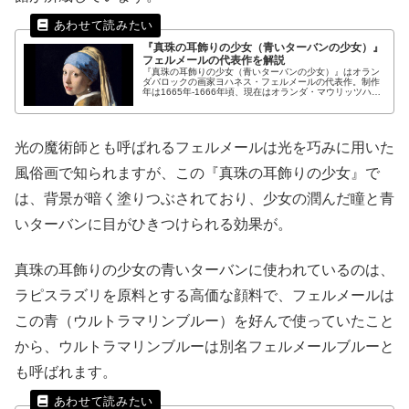
『真珠の耳飾りの少女（青いターバンの少女）』
フェルメールの代表作を解説
『真珠の耳飾りの少女（青いターバンの少女）』はオラン
ダバロックの画家ヨハネス・フェルメールの代表作。制作
年は1665年-1666年頃、現在はオランダ・マウリッツハイ
ス美術館が所蔵。少女の頭に巻かれたターバンのフェルメ
ールブルーとイエロー、大粒の真珠の耳飾りが美しいこの
油彩画の特徴や鑑賞ポイントをわかりやすく解説します。
光の魔術師とも呼ばれるフェルメールは光を巧みに用いた
風俗画で知られますが、この『真珠の耳飾りの少女』で
は、背景が暗く塗りつぶされており、少女の潤んだ瞳と青
いターバンに目がひきつけられる効果が。
真珠の耳飾りの少女の青いターバンに使われているのは、
ラピスラズリを原料とする高価な顔料で、フェルメールは
この青（ウルトラマリンブルー）を好んで使っていたこと
から、ウルトラマリンブルーは別名フェルメールブルーと
も呼ばれます。