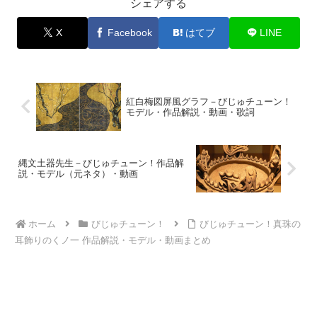
シェアする
X
Facebook
はてブ
LINE
紅白梅図屏風グラフ－びじゅチューン！
モデル・作品解説・動画・歌詞
縄文土器先生－びじゅチューン！作品解
説・モデル（元ネタ）・動画
ホーム
びじゅチューン！
びじゅチューン！真珠の
耳飾りのくノ一 作品解説・モデル・動画まとめ