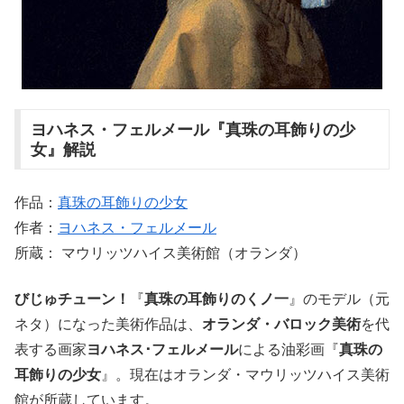
ヨハネス・フェルメール『真珠の耳飾りの少
女』解説
作品：
真珠の耳飾りの少女
作者：
ヨハネス・フェルメール
所蔵： マウリッツハイス美術館（オランダ）
びじゅチューン！
『
真珠の耳飾りのくノ一
』のモデル（元
ネタ）になった美術作品は、
オランダ・バロック美術
を代
表する画家
ヨハネス･フェルメール
による油彩画『
真珠の
耳飾りの少女
』。現在はオランダ・マウリッツハイス美術
館が所蔵しています。