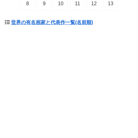
8
9
10
11
12
13
世界の有名画家と代表作一覧(名前順)