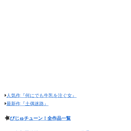
人気作『何にでも牛乳を注ぐ女』
最新作『土偶迷路』
びじゅチューン！全作品一覧