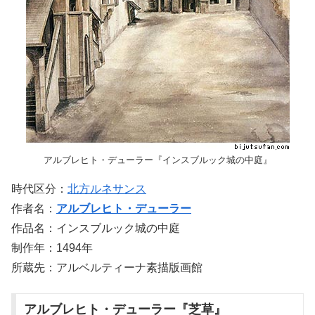
アルブレヒト・デューラー『インスブルック城の中庭』
時代区分：
北方ルネサンス
作者名：
アルブレヒト・デューラー
作品名：インスブルック城の中庭
制作年：1494年
所蔵先：アルベルティーナ素描版画館
アルブレヒト・デューラー『芝草』