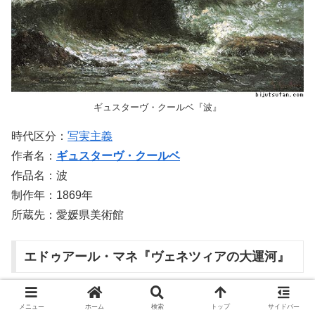
ギュスターヴ・クールベ『波』
時代区分：
写実主義
作者名：
ギュスターヴ・クールベ
作品名：波
制作年：1869年
所蔵先：愛媛県美術館
エドゥアール・マネ『ヴェネツィアの大運河』
メニュー
ホーム
検索
トップ
サイドバー