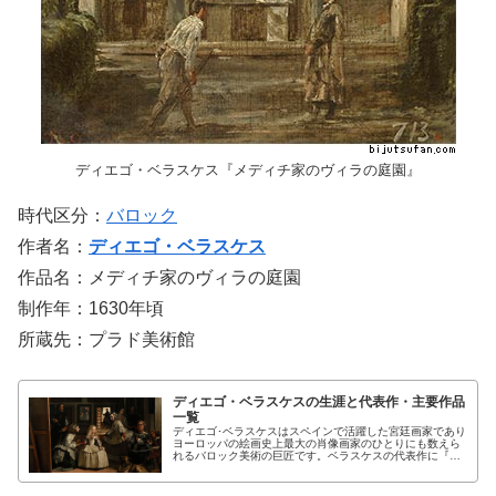
ディエゴ・ベラスケス『メディチ家のヴィラの庭園』
時代区分：
バロック
作者名：
ディエゴ・ベラスケス
作品名：メディチ家のヴィラの庭園
制作年：1630年頃
所蔵先：プラド美術館
ディエゴ・ベラスケスの生涯と代表作・主要作品
一覧
ディエゴ･ベラスケスはスペインで活躍した宮廷画家であり
ヨーロッパの絵画史上最大の肖像画家のひとりにも数えら
れるバロック美術の巨匠です。ベラスケスの代表作に『ラ
ス・メニーナス』『ブレダの開城』『教皇インノケンティ
ウス10世』『鏡のヴィーナス』などがあります。ベラスケ
スはフェリペ4世や王族関係者、侍女や道化などスペイン