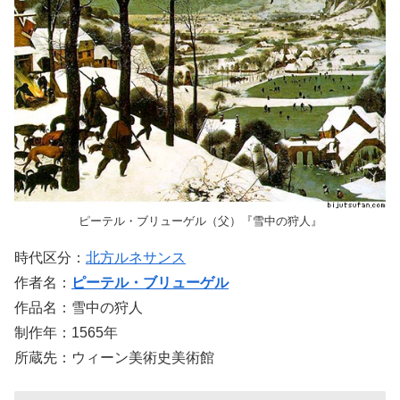
ピーテル・ブリューゲル（父）『雪中の狩人』
時代区分：
北方ルネサンス
作者名：
ピーテル・ブリューゲル
作品名：雪中の狩人
制作年：1565年
所蔵先：ウィーン美術史美術館