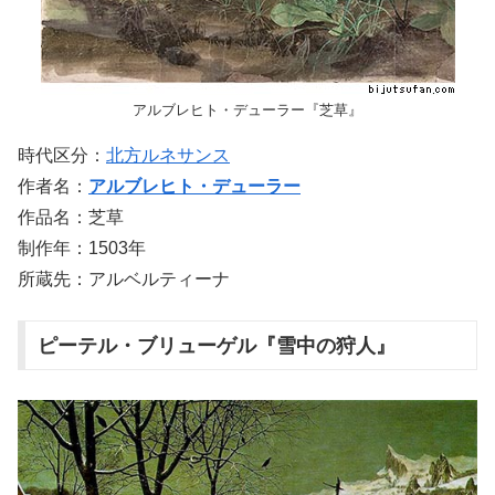
アルブレヒト・デューラー『芝草』
時代区分：
北方ルネサンス
作者名：
アルブレヒト・デューラー
作品名：芝草
制作年：1503年
所蔵先：アルベルティーナ
ピーテル・ブリューゲル『雪中の狩人』