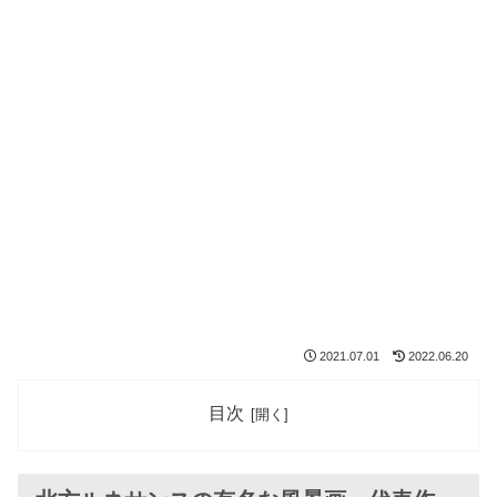
2021.07.01
2022.06.20
目次