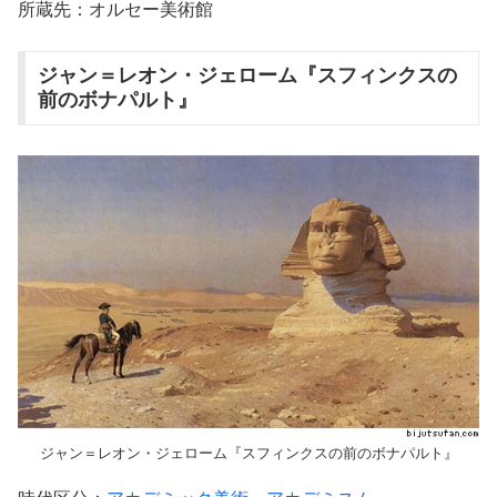
所蔵先：オルセー美術館
ジャン＝レオン・ジェローム『スフィンクスの
前のボナパルト』
ジャン＝レオン・ジェローム『スフィンクスの前のボナパルト』