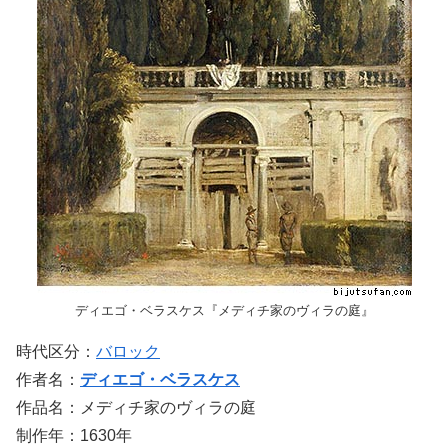
ディエゴ・ベラスケス『メディチ家のヴィラの庭』
時代区分：
バロック
作者名：
ディエゴ・ベラスケス
作品名：メディチ家のヴィラの庭
制作年：1630年