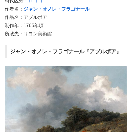
時代区分：
ロココ
作者名：
ジャン・オノレ・フラゴナール
作品名：アブルボア
制作年：1765年頃
所蔵先：リヨン美術館
ジャン・オノレ・フラゴナール『アブルボア』