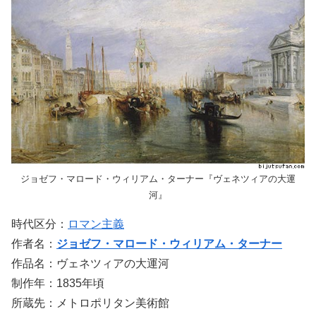
ジョゼフ・マロード・ウィリアム・ターナー『ヴェネツィアの大運
河』
時代区分：
ロマン主義
作者名：
ジョゼフ・マロード・ウィリアム・ターナー
作品名：ヴェネツィアの大運河
制作年：1835年頃
所蔵先：メトロポリタン美術館