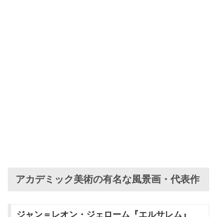
アカデミック美術の有名な風景画・代表作
ジャン＝レオン・ジェローム『エルサレム』