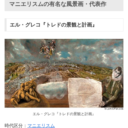
マニエリスムの有名な風景画・代表作
エル・グレコ『トレドの景観と計画』
エル・グレコ『トレドの景観と計画』
時代区分：
マニエリスム