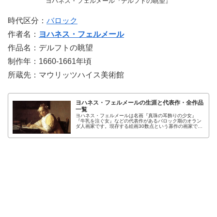
ヨハネス・フェルメール『デルフトの眺望』
時代区分：
バロック
作者名：
ヨハネス・フェルメール
作品名：デルフトの眺望
制作年：1660-1661年頃
所蔵先：マウリッツハイス美術館
ヨハネス・フェルメールの生涯と代表作・全作品
一覧
ヨハネス・フェルメールは名画『真珠の耳飾りの少女』
『牛乳を注ぐ女』などの代表作があるバロック期のオラン
ダ人画家です。現存する絵画30数点という寡作の画家でも
知られるフェルメールの生涯や絵画技法、全作品を一挙紹
介。柔らかい光に包まれた市民の日常を淡々と描き出すフ
ェルメール作品の鑑賞ポイントもわかりやすく解説しま
す。