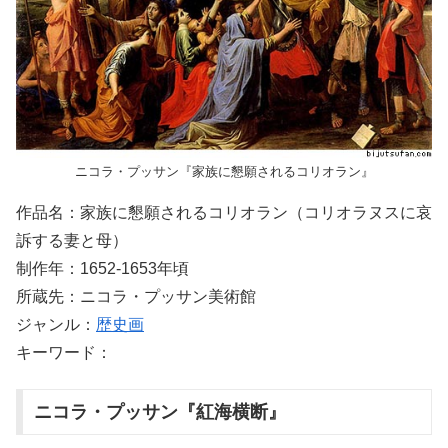
ニコラ・プッサン『家族に懇願されるコリオラン』
作品名：家族に懇願されるコリオラン（コリオラヌスに哀
訴する妻と母）
制作年：1652-1653年頃
所蔵先：ニコラ・プッサン美術館
ジャンル：
歴史画
キーワード：
ニコラ・プッサン『紅海横断』