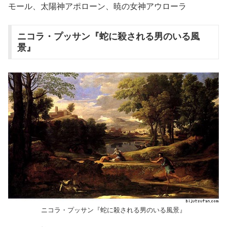
モール、太陽神アポローン、暁の女神アウローラ
ニコラ・プッサン『蛇に殺される男のいる風
景』
ニコラ・プッサン『蛇に殺される男のいる風景』