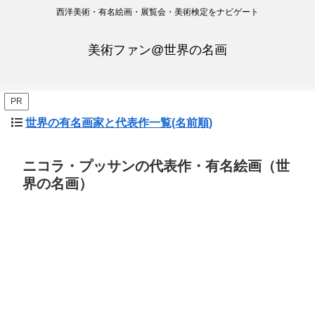
西洋美術・有名絵画・展覧会・美術検定をナビゲート
美術ファン@世界の名画
PR
世界の有名画家と代表作一覧(名前順)
ニコラ・プッサンの代表作・有名絵画（世
界の名画）