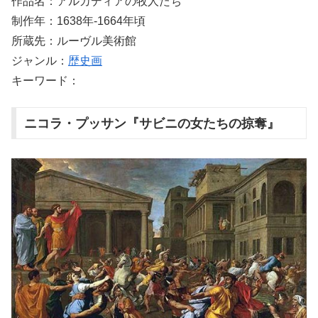
作品名：アルカディアの牧人たち
制作年：1638年-1664年頃
所蔵先：ルーヴル美術館
ジャンル：
歴史画
キーワード：
ニコラ・プッサン『サビニの女たちの掠奪』