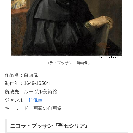
ニコラ・プッサン『自画像』
作品名：自画像
制作年：1649-1650年
所蔵先：ルーヴル美術館
ジャンル：
肖像画
キーワード：画家の自画像
ニコラ・プッサン『聖セシリア』