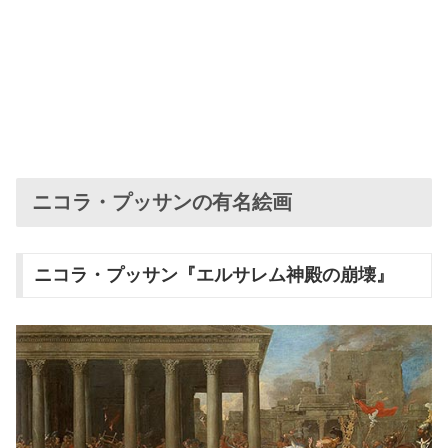
ニコラ・プッサンの有名絵画
ニコラ・プッサン『エルサレム神殿の崩壊』