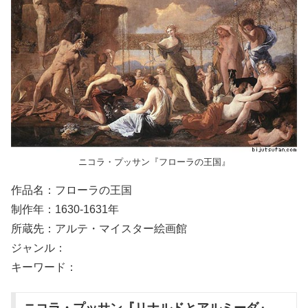
ニコラ・プッサン『フローラの王国』
作品名：フローラの王国
制作年：1630-1631年
所蔵先：アルテ・マイスター絵画館
ジャンル：
キーワード：
ニコラ・プッサン『リナルドとアルミーダ』