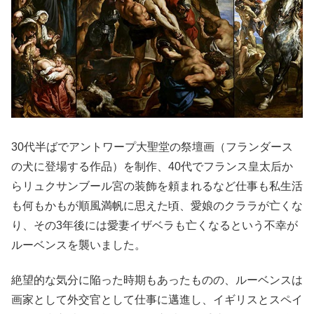
30代半ばでアントワープ大聖堂の祭壇画（フランダース
の犬に登場する作品）を制作、40代でフランス皇太后か
らリュクサンブール宮の装飾を頼まれるなど仕事も私生活
も何もかもが順風満帆に思えた頃、愛娘のクララが亡くな
り、その3年後には愛妻イザベラも亡くなるという不幸が
ルーベンスを襲いました。
絶望的な気分に陥った時期もあったものの、ルーベンスは
画家として外交官として仕事に邁進し、イギリスとスペイ