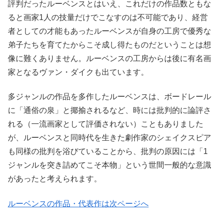
評判だったルーベンスとはいえ、これだけの作品数ともな
ると画家1人の技量だけでこなすのは不可能であり、経営
者としての才能もあったルーベンスが自身の工房で優秀な
弟子たちを育てたからこそ成し得たものだということは想
像に難くありません。ルーベンスの工房からは後に有名画
家となるヴァン・ダイクも出ています。
多ジャンルの作品を多作したルーベンスは、ボードレール
に「通俗の泉」と揶揄されるなど、時には批判的に論評さ
れる（一流画家として評価されない）こともありました
が、ルーベンスと同時代を生きた劇作家のシェイクスピア
も同様の批判を浴びていることから、批判の原因には「1
ジャンルを突き詰めてこそ本物」という世間一般的な意識
があったと考えられます。
ルーベンスの作品・代表作は次ページへ