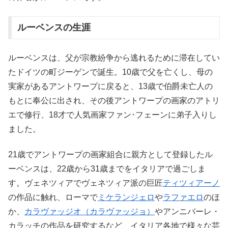
ルーベンスの生涯
ルーベンスは、父が宗教紛争から逃れるために滞在してい
たドイツの町ジーゲンで誕生。10歳で父を亡くし、母の
実家があるアントワープに戻ると、13歳で伯爵未亡人の
もとに奉公に出され、その後アントワープの画家のアトリ
エで修行、18才で人気画家ファン･フェーンに弟子入りし
ました。
21歳でアントワープの画家組合に親方として登録したル
ーベンスは、22歳から31歳までをイタリアで過ごしま
す。ヴェネツィアでヴェネツィア派の巨匠
ティツィアーノ
の作品に触れ、ローマで
ミケランジェロ
や
ラファエロ
のほ
か、
カラヴァッジオ（カラヴァッジョ）
やアンニバーレ・
カラッチの作品を研究するなど、イタリア各地で様々な芸