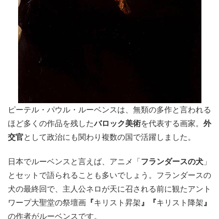
ピーテル・パウル・ルーベンスは、無類の多作と言われる
ほど多くの作品を残した
バロック美術
を代表する画家。
外
交官
として政治にも関わり複数の国で活躍しました。
日本でルーベンスと言えば、アニメ「
フランダースの犬
」
とセットで語られることも多いでしょう。フランダースの
犬の最終回で、主人公ネロが天に召される前に観たアント
ワープ大聖堂の祭壇画
『
キリスト昇架
』『
キリスト降架
』
の作者がルーベンスです。