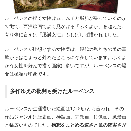
ルーベンスの描く女性はムチムチと脂肪が乗っているのが
特徴で、西洋絵画でよく見かける「ふくよか」を超えた、
有り体に言えば「肥満女性」もしばしば描かれました。
ルーベンスが理想とする女性美は、現代の私たちの美の基
準からはちょっと外れたところに存在しています。ふくよ
かな女性を好んで描く画家は多いですが、ルーベンスの場
合は極端な印象です。
多作ゆえの批判も受けたルーベンス
ルーベンスが生涯描いた絵画は1,500点とも言われ、その
作品ジャンルは歴史画、神話画、宗教画、肖像画、風景画
と幅広いものでした。
構想をまとめる速さ
と
筆の確実さ
が