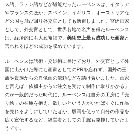
ス語、ラテン語などが堪能だったルーベンスは、イタリア
やフランスのほか、スペイン、イギリス、オーストリアな
どの国を飛び回り外交官としても活躍しました。宮廷画家
として、外交官として、世界各地で名声を得たルーベンス
は、経済的にも大変裕福で、
美術史上最も成功した画家
と
言われるほどの成功を収めています。
ルーベンスは話術・交渉術に長けており、外交官として外
国に出かけた際にも画家としてのPRを忘れず、国外の王
族や貴族からの肖像画の依頼などを請け負いました。画家
と言えば「依頼主からの注文を受けて制作に取りかかる」
のが一般的だった時代に、ルーベンスは自分の工房に「売
り絵」の在庫を抱え、欲しいという人がいればすぐに作品
を売れるようにしていたほか、版画を使って自分の作品を
広く宣伝するなど、経営者としての手腕も発揮していたよ
うです。