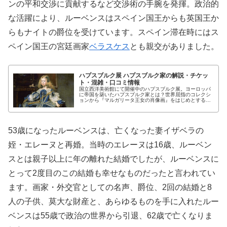
ンの平和交渉に貢献するなど交渉術の手腕を発揮。政治的
な活躍により、ルーベンスはスペイン国王からも英国王か
らもナイトの爵位を受けています。スペイン滞在時にはス
ペイン国王の宮廷画家
ベラスケス
とも親交がありました。
ハプスブルク展 ハプスブルク家の解説・チケッ
ト・混雑・口コミ情報
国立西洋美術館にて開催中のハプスブルク展。ヨーロッパ
に帝国を築いたハプスブルク家とは？世界屈指のコレクシ
ョンから『マルガリータ王女の肖像画』をはじめとする絵
画や芸術品が集合した展覧会の作品紹介、チケット、混雑
状況、感想などをご紹介します。
53歳になったルーベンスは、亡くなった妻イザベラの
姪・エレーヌと再婚。当時のエレーヌは16歳、ルーベン
スとは親子以上に年の離れた結婚でしたが、ルーベンスに
とって2度目のこの結婚も幸せなものだったと言われてい
ます。画家・外交官としての名声、爵位、2回の結婚と8
人の子供、莫大な財産と、あらゆるものを手に入れたルー
ベンスは55歳で政治の世界から引退、62歳で亡くなりま