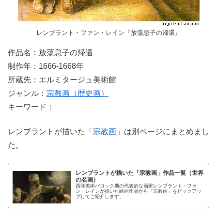
レンブラント・ファン・レイン『放蕩息子の帰還』
作品名：放蕩息子の帰還
制作年：1666-1668年
所蔵先：エルミタージュ美術館
ジャンル：
宗教画（歴史画）
キーワード：
レンブラントが描いた「
宗教画
」は別ページにまとめまし
た。
レンブラントが描いた「宗教画」作品一覧（世界
の名画）
西洋美術バロック期の代表的な画家レンブラント・ファ
ン・レインが描いた絵画作品から「宗教画」をピックアッ
プしてご紹介します。