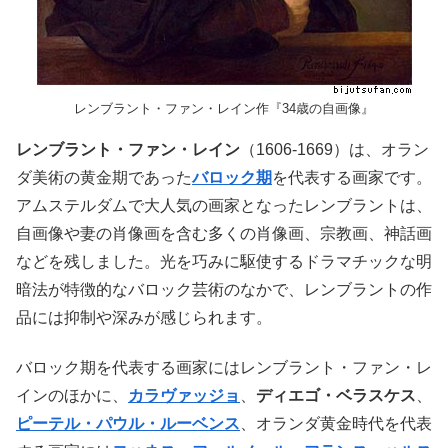
レンブラント・ファン・レイン作『34歳の自画像』
レンブラント・ファン・レイン
（1606-1669）は、オラン
ダ美術の黄金期であった
バロック期
を代表する画家です。
アムステルダムで大人気の画家となったレンブラントは、
自画像や妻の肖像画を含む多くの肖像画、宗教画、神話画
などを残しました。光を巧みに駆使するドラマチックな明
暗法が特徴的なバロック芸術のなかで、レンブラントの作
品には抑制や深みが感じられます。
バロック期を代表する画家にはレンブラント・ファン・レ
インのほかに、
カラヴァッジョ
、
ディエゴ・ベラスケス
、
ピーテル・パウル・ルーベンス
、オランダ黄金時代を代表