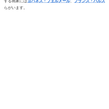
する画家には
ヨハネス・フェルメール
、
フランス・ハルス
らがいます。