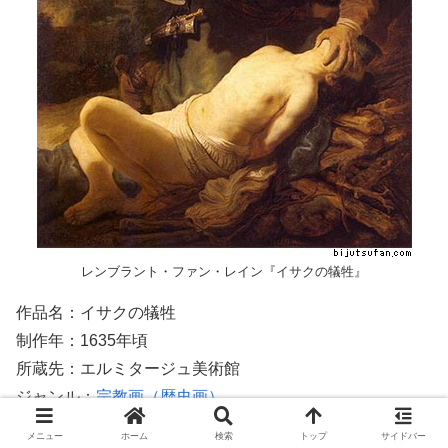
レンブラント・ファン・レイン『イサクの犠牲』
作品名：イサクの犠牲
制作年：1635年頃
所蔵先：エルミタージュ美術館
ジャンル：
宗教画（歴史画）
キーワード：
メニュー
ホーム
検索
トップ
サイドバー