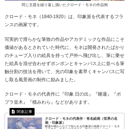
同じ主題を繰り返し描いたクロード・モネの作品例
クロード・モネ（1840-1920）は、印象派を代表するフラ
ンスの画家です。
写実的で滑らかな筆致の作品やアカデミックな作品にこそ
価値があるとされていた時代に、モネは開発されたばかり
のチューブ入りの絵具を持って戸外へ飛び出し、筆に乗せ
た絵具を混ぜ合わせずポンポンとキャンバス上に並べる筆
触分割の技法を用いて、光の印象を素早くキャンバスに写
し取る風景画の制作に励みました。
クロード・モネの代表作に『印象 日の出』『睡蓮』『ポ
プラ並木』『積みわら』などがあります。
クロード・モネの代表作・有名絵画（世界の名
画・印象派）
睡蓮や積わらなどで知られる印象派の画家クロード・モネ