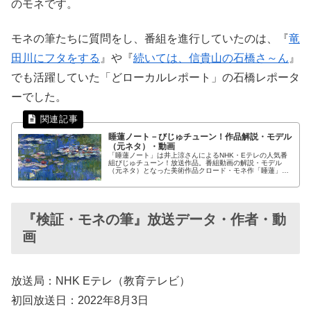
のモネです。
モネの筆たちに質問をし、番組を進行していたのは、『
竜
田川にフタをする
』や『
続いては、信貴山の石橋さ～ん
』
でも活躍していた「どローカルレポート」の石橋レポータ
ーでした。
睡蓮ノート－びじゅチューン！作品解説・モデル
（元ネタ）・動画
「睡蓮ノート」は井上涼さんによるNHK・Eテレの人気番
組びじゅチューン！放送作品。番組動画の解説・モデル
（元ネタ）となった美術作品クロード・モネ作「睡蓮」・
歌詞・動画をまとめました。
『検証・モネの筆』放送データ・作者・動
画
放送局：NHK Eテレ（教育テレビ）
初回放送日：2022年8月3日