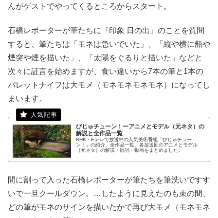
んがゲストでやってくるところからスタート。
石橋レポーターが筆たちに『印象 日の出』のことを質問
すると、筆たちは「モネは急いでいた」、「縦や横に船や
煙突や煙を描いた」、「太陽をぐるりと描いた」などと
次々に証言を始めますが、食い違いから7本の筆と1本の
パレットナイフは大モメ（モネモネモネモネ）になってし
まいます。
びじゅチューン！ーアニメとモデル（元ネタ）の
解説と全作品一覧
NHK・Eテレで放送中の人気美術番組「びじゅチュー
ン！」の紹介、全作品一覧、各放送回のアニメとモデル
（元ネタ）の解説・歌詞・動画をまとめました。
間に割って入った石橋レポーターが筆たちを筆洗いですす
いで一旦クールダウン。…したように見えたのも束の間、
どの筆がモネのサインを描いたかで再び大モメ（モネモネ