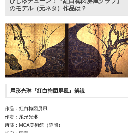
びじゅチューン！『紅白梅図屏風グラフ』
のモデル（元ネタ）作品は？
尾形光琳『紅白梅図屏風』解説
作品：紅白梅図屏風
作者：尾形光琳
所蔵：MOA美術館（静岡）