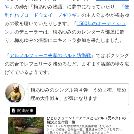
や
』の姉が「梅あゆみ物語」に夢中になっていたり、『
便
利だわブロードウェイ・ブギウギ
』の主人公まやが梅あゆ
みの歌を聴いていたりします。『
1500年のオーディショ
ン
』のデューラーは、梅あゆみのカレンダーを部屋に飾
り、梅あゆみの撮影にエキストラ参加も果たしました。
『
アルノルフィーニ夫妻のベルト防衛戦
』ではボクシング
の試合でレフェリーを務めるなど、ますます活躍の場を広
げてているようです。
梅あゆみのシングル第４弾「うめぇ梅、埋め
埋め大作戦★」が気になります
びじゅチューン！ーアニメとモデル（元ネタ）の
解説と全作品一覧
NHK・Eテレで放送中の人気美術番組「びじゅチュー
ン！」の紹介、全作品一覧、各放送回のアニメとモデル
（元ネタ）の解説・歌詞・動画をまとめました。