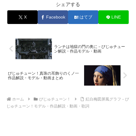
シェアする
X
Facebook
はてブ
LINE
ランチは地獄の門の奥に－びじゅチュー
ン解説・作品モデル・動画
びじゅチューン！真珠の耳飾りのくノ一
作品解説・モデル・動画まとめ
ホーム
びじゅチューン！
紅白梅図屏風グラフ－び
じゅチューン！モデル・作品解説・動画・歌詞