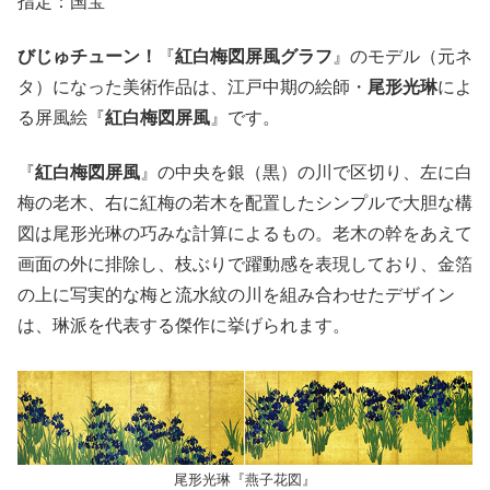
指定：国宝
びじゅチューン！
『
紅白梅図屏風グラフ
』のモデル（元ネ
タ）になった美術作品は、江戸中期の絵師・
尾形光琳
によ
る屏風絵『
紅白梅図屏風
』です。
『
紅白梅図屏風
』の中央を銀（黒）の川で区切り、左に白
梅の老木、右に紅梅の若木を配置したシンプルで大胆な構
図は尾形光琳の巧みな計算によるもの。老木の幹をあえて
画面の外に排除し、枝ぶりで躍動感を表現しており、金箔
の上に写実的な梅と流水紋の川を組み合わせたデザイン
は、琳派を代表する傑作に挙げられます。
尾形光琳『燕子花図』