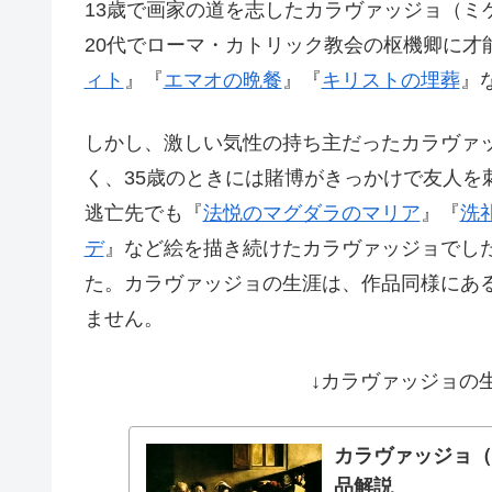
13歳で画家の道を志したカラヴァッジョ（ミ
20代でローマ・カトリック教会の枢機卿に才
ィト
』『
エマオの晩餐
』『
キリストの埋葬
』
しかし、激しい気性の持ち主だったカラヴァ
く、35歳のときには賭博がきっかけで友人を
逃亡先でも『
法悦のマグダラのマリア
』『
洗
デ
』など絵を描き続けたカラヴァッジョでした
た。カラヴァッジョの生涯は、作品同様にあ
ません。
↓カラヴァッジョの
カラヴァッジョ
品解説