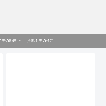
で美術鑑賞
挑戦！美術検定