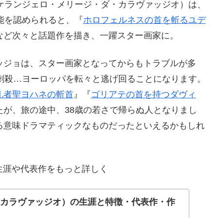
ケランジェロ・メリージ・ダ・カラヴァッジオ）は、
能を認められると、『
ホロフェルネスの首を斬るユデ
など次々と話題作を描き、一躍スター画家に。
ッジョは、スター画家となってからもトラブルが多
刺殺…ヨーロッパを転々と逃げ回ることになります。
礼者聖ヨハネの斬首
』『
ゴリアテの首を持つダヴィ
が、旅の途中、38歳の若さで帰らぬ人となりまし
る意味ドラマティックなものだったといえるかもしれ
生涯や代表作をもっと詳しく
（カラヴァッジオ）の生涯と特徴・代表作・作