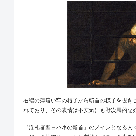
右端の薄暗い牢の格子から斬首の様子を覗き
れており、その表情は不安気にも野次馬的な
『洗礼者聖ヨハネの斬首』のメインとなる人