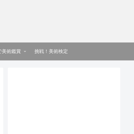
で美術鑑賞
挑戦！美術検定