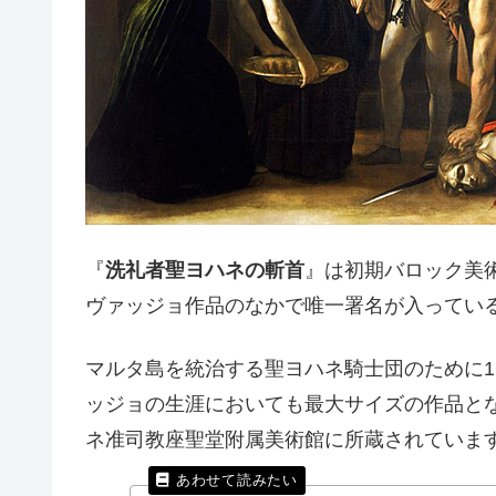
『
洗礼者聖ヨハネの斬首
』は初期バロック美
ヴァッジョ作品のなかで唯一署名が入ってい
マルタ島を統治する聖ヨハネ騎士団のために1
ッジョの生涯においても最大サイズの作品と
ネ准司教座聖堂附属美術館に所蔵されていま