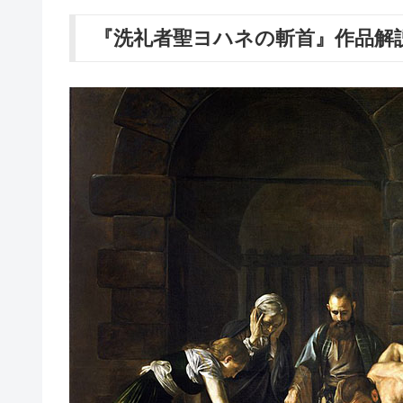
『洗礼者聖ヨハネの斬首』作品解