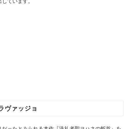
出しています。
ラヴァッジョ
りだったとみられる本作『洗礼者聖ヨハネの斬首』を