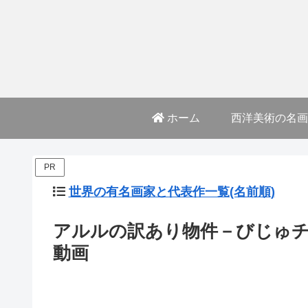
ホーム
西洋美術の名画
PR
世界の有名画家と代表作一覧(名前順)
アルルの訳あり物件－びじゅ
動画