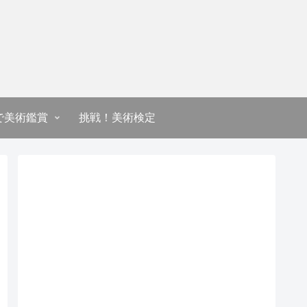
で美術鑑賞
挑戦！美術検定