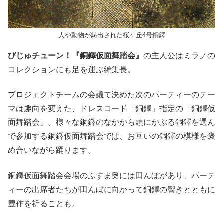
人や動物が鋳出された桜ヶ丘4号銅鐸
びじゅチューン！『銅鐸仮面舞踏会』
の主人公はミラノの
コレクションにも足を運ぶ編集長。
プロジェクトチームの会議で決めた次のパーティーのテー
マは趣向を変えた、ドレスコード「銅鐸」指定の「銅鐸仮
面舞踏会」。様々な銅鐸のなかから頭にかぶる銅鐸を選ん
で参加する銅鐸仮面舞踏会では、お互いの銅鐸の模様を褒
め合いながら踊ります。
銅鐸仮面舞踏会会場のふすま奥には田んぼがあり、パーテ
ィーの出席者たちが田んぼに向かって銅鐸の響きとともに
豊作を祈ることも。