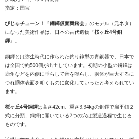
指定：国宝
びじゅチューン！
『
銅鐸仮面舞踏会
』のモデル（元ネタ）
になった美術作品は、日本の古代遺物『
桜ヶ丘4号銅
鐸
』。
銅鐸とは弥生時代に作られた釣り鐘型の青銅器で、日本で
は全国で約500個が出土しています。初期の小型の銅鐸は
鹿角などを内側に垂らして音を鳴らし、胴体が巨大するに
つれ胴体表面を叩くものに変化していったと考えられてい
ます。
桜ヶ丘4号銅鐸
は高さ42cm、重さ3.34kgの銅鐸で扁平鈕２
式に分類、銅鐸に開いている2つの穴は製造過程で生じる
ものです。