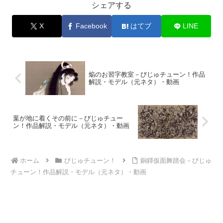
シェアする
X
Facebook
はてブ
LINE
焔のお習字教室－びじゅチューン！作品
解説・モデル（元ネタ）・動画
葉が地に着くその前に－びじゅチュー
ン！作品解説・モデル（元ネタ）・動画
ホーム
びじゅチューン！
銅鐸仮面舞踏会－びじゅ
チューン！作品解説・モデル（元ネタ）・動画