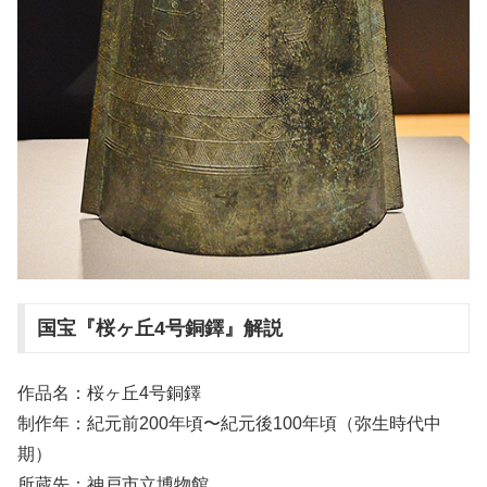
国宝『桜ヶ丘4号銅鐸』解説
作品名：桜ヶ丘4号銅鐸
制作年：紀元前200年頃〜紀元後100年頃（弥生時代中
期）
所蔵先：神戸市立博物館