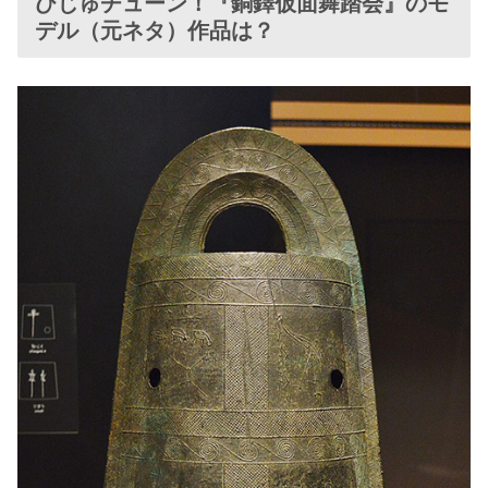
びじゅチューン！『銅鐸仮面舞踏会』のモ
デル（元ネタ）作品は？