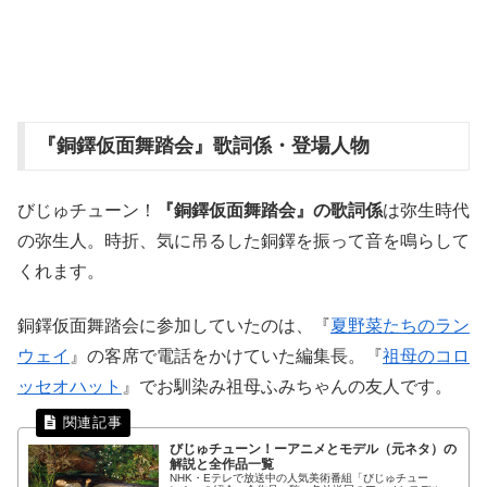
『銅鐸仮面舞踏会』歌詞係・登場人物
びじゅチューン！
『銅鐸仮面舞踏会』の歌詞係
は弥生時代
の弥生人。時折、気に吊るした銅鐸を振って音を鳴らして
くれます。
銅鐸仮面舞踏会に参加していたのは、『
夏野菜たちのラン
ウェイ
』の客席で電話をかけていた編集長。『
祖母のコロ
ッセオハット
』でお馴染み祖母ふみちゃんの友人です。
びじゅチューン！ーアニメとモデル（元ネタ）の
解説と全作品一覧
NHK・Eテレで放送中の人気美術番組「びじゅチュー