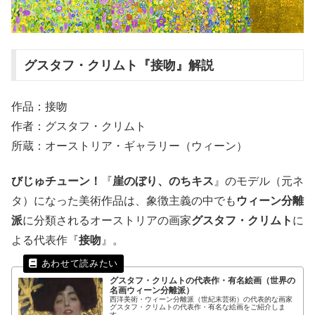
グスタフ・クリムト『接吻』解説
作品：接吻
作者：グスタフ・クリムト
所蔵：オーストリア・ギャラリー（ウィーン）
びじゅチューン！
『
崖のぼり、のちキス
』のモデル（元ネ
タ）になった美術作品は、象徴主義の中でも
ウィーン分離
派
に分類されるオーストリアの画家
グスタフ・クリムト
に
よる代表作『
接吻
』。
グスタフ・クリムトの代表作・有名絵画（世界の
名画ウィーン分離派）
西洋美術・ウィーン分離派（世紀末芸術）の代表的な画家
グスタフ・クリムトの代表作・有名な絵画をご紹介しま
す。