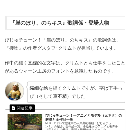
『崖のぼり、のちキス』歌詞係・登場人物
びじゅチューン！『崖のぼり、のちキス』の歌詞係は、
『接吻』の作者グスタフ･クリムトが担当しています。
作中の細く直線的な文字は、クリムトとも仕事をしたこと
があるウィーン工房のフォントを意識したものです。
繊細な絵を描くクリムトですが、字は下手っ
ぴ（そして筆不精）でした
びじゅチューン！ーアニメとモデル（元ネタ）の
解説と全作品一覧
NHK・Eテレで放送中の人気美術番組「びじゅチュー
ン！」の紹介、全作品一覧、各放送回のアニメとモデル
（元ネタ）の解説・歌詞・動画をまとめました。