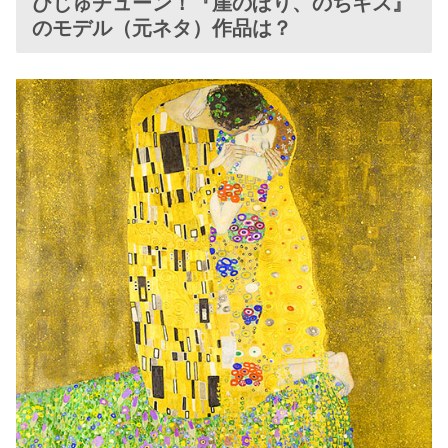
びじゅチューン！『崖のぼり、のちキス』
のモデル（元ネタ）作品は？