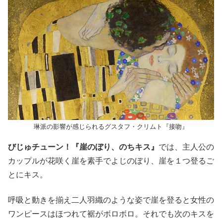
琳派の影響が感じられるグスタフ・クリムト『接吻』
びじゅチューン！『崖のぼり、のちキス』
では、主人公の
カップルが花咲く崖を素手でよじのぼり、崖を１つ登るご
とにキス。
呼吸と動きを揃え二人羽織のような姿で崖を登ると女性の
ワンピースはほつれて裾がボロボロ。それでも次のキスを