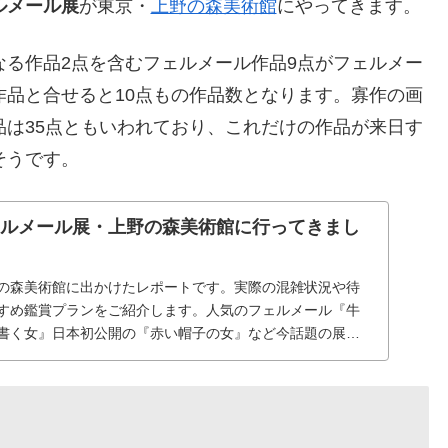
ルメール展
が東京・
上野の森美術館
にやってきます。
なる作品2点を含むフェルメール作品9点がフェルメー
品と合せると10点もの作品数となります。寡作の画
は35点ともいわれており、これだけの作品が来日す
そうです。
ェルメール展・上野の森美術館に行ってきまし
の森美術館に出かけたレポートです。実際の混雑状況や待
すめ鑑賞プランをご紹介します。人気のフェルメール『牛
書く女』日本初公開の『赤い帽子の女』など今話題の展覧