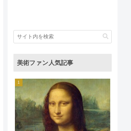
美術ファン人気記事