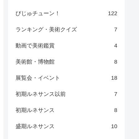
びじゅチューン！
122
ランキング・美術クイズ
7
動画で美術鑑賞
4
美術館・博物館
8
展覧会・イベント
18
初期ルネサンス以前
7
初期ルネサンス
8
盛期ルネサンス
10