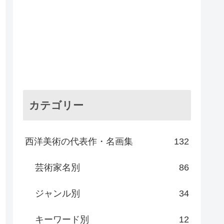
カテゴリー
西洋美術の代表作・名画集
132
芸術家名別
86
ジャンル別
34
キーワード別
12