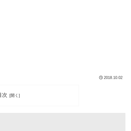
2018.10.02
目次