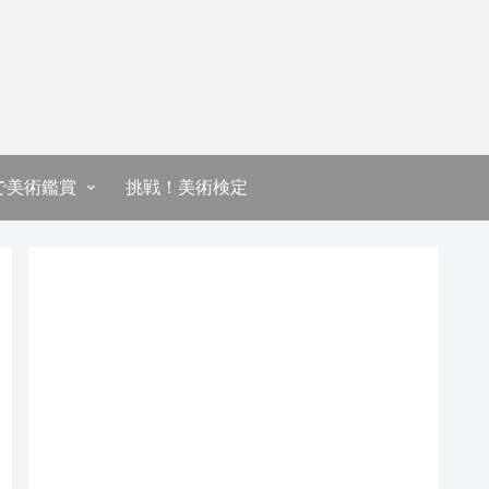
で美術鑑賞
挑戦！美術検定