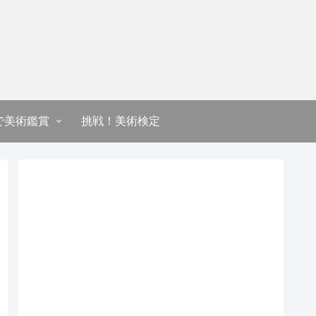
で美術鑑賞
挑戦！美術検定