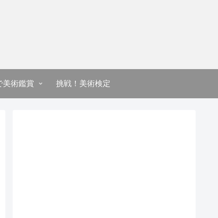
で美術鑑賞
挑戦！美術検定