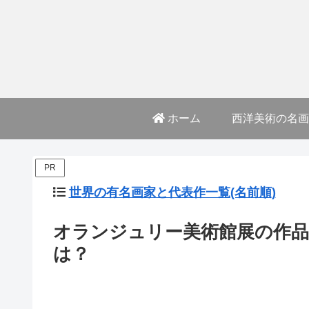
ホーム
西洋美術の名画
PR
世界の有名画家と代表作一覧(名前順)
オランジュリー美術館展の作品
は？