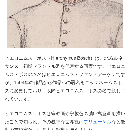
ヒエロニムス・ボス（Hieronymus Bosch）は、
北方ルネ
サンス
・初期フランドル派を代表する画家です。ヒエロニ
ムス・ボスの本名はヒエロニムス・ファン・アーケンです
が、1504年の作品から作品への署名をニックネームのボ
スに変更しており、以降ヒエロニムス・ボスの名で親しま
れています。
ヒエロニムス・ボスは宗教画や宗教色の濃い寓意画を描い
たことで知られ、その独特な世界観は
ブリューゲル
など後
世の芸術家たちに多大な影響を与えました。