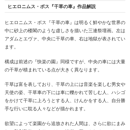
ヒエロニムス・ボス『干草の車』作品解説
ヒエロニムス・ボス『干草の車』は明るく鮮やかな世界の
中に砂上の楼閣のような虚しさを描いた三連祭壇画。左は
アダムとエヴァ、中央に干草の車、右は地獄が表されてい
ます。
構成は前述の『快楽の園』同様ですが、中央の車には大量
の干草が積まれている点が大きく異なります。
干草は富を表しており、干草の上には音楽を楽しむ男女や
天使の姿、干草車の下には車に轢かれて苦しむ人、ハシゴ
をかけて干草に上ろうとする人、けんかをする人、自分勝
手な行いに耽る人々などが描かれます。
欲望によって楽園から追放された人間は、さらに欲にまみ