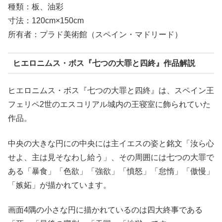
種類：板、油彩
寸法：120cm×150cm
所有者：プラド美術館（スペイン・マドリード）
ヒエロニムス・ボス『七つの大罪と四終』作品解説
ヒエロニムス・ボス『七つの大罪と四終』は、スペイン王
フェリペ2世のエスコリアル城内の王寝室に飾られていた
作品。
中央の大きな円にの中央には主イエスの姿と銘文「汝ら心
せよ、主は見そなわし給う」、その周囲には七つの大罪で
ある「暴食」「色欲」「強欲」「憤怒」「怠惰」「傲慢」
「嫉妬」が描かれています。
画面4隅の小さな円に描かれているのは四大終事である