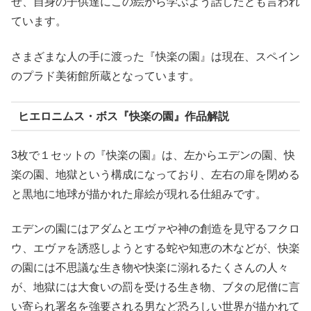
せ、自身の子供達にこの絵から学ぶよう話したとも言われ
ています。
さまざまな人の手に渡った『快楽の園』は現在、スペイン
のプラド美術館所蔵となっています。
ヒエロニムス・ボス『快楽の園』作品解説
3枚で１セットの『快楽の園』は、左からエデンの園、快
楽の園、地獄という構成になっており、左右の扉を閉める
と黒地に地球が描かれた扉絵が現れる仕組みです。
エデンの園にはアダムとエヴァや神の創造を見守るフクロ
ウ、エヴァを誘惑しようとする蛇や知恵の木などが、快楽
の園には不思議な生き物や快楽に溺れるたくさんの人々
が、地獄には大食いの罰を受ける生き物、ブタの尼僧に言
い寄られ署名を強要される男など恐ろしい世界が描かれて