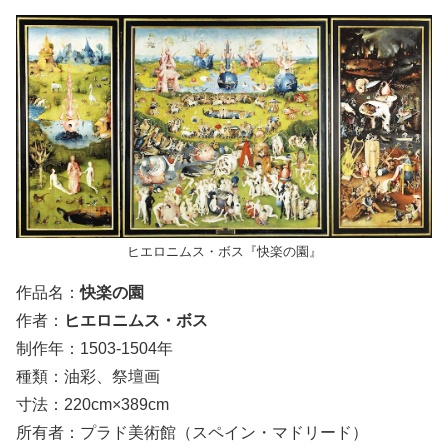
ヒエロニムス・ボス『快楽の園』
作品名：
快楽の園
作者：
ヒエロニムス・ボス
制作年：1503-1504年
種類：油彩、祭壇画
寸法：220cm×389cm
所有者：プラド美術館（スペイン・マドリード）