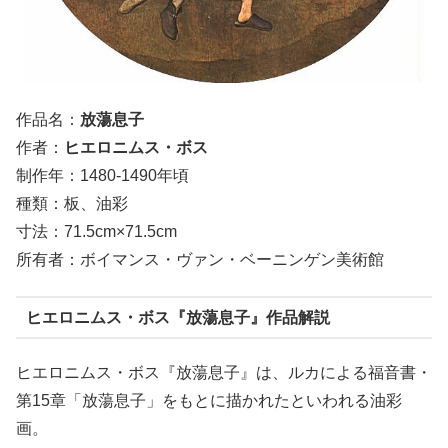
作品名：
放蕩息子
作者：
ヒエロニムス・ボス
制作年：1480-1490年頃
種類：板、油彩
寸法：71.5cm×71.5cm
所有者：ボイマンス・ヴァン・ベーニンゲン美術館
ヒエロニムス・ボス『放蕩息子』作品解説
ヒエロニムス・ボス『放蕩息子』は、ルカによる福音書・
第15章「放蕩息子」をもとに描かれたといわれる油彩
画。