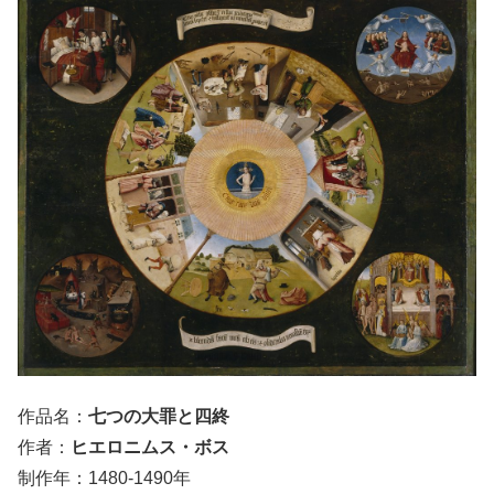
作品名：
七つの大罪と四終
作者：
ヒエロニムス・ボス
制作年：1480-1490年