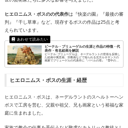
ヒエロニムス・ボスのの代表作
は『快楽の園』『最後の審
判』『干し草車』など。現存するボスの作品は25点と考
えられています。
ピーテル・ブリューゲルの生涯と作品の特徴・代
表作・有名絵画を解説
ピーテル･ブリューゲルは、ネーデルラントの世俗を反映し
た絵画や寓意画、宗教画などで知られる北方ルネサンスの
画家でブリューゲルの代表作に『バベルの塔』『雪中の狩
人』『ネーデルラントのことわざ』などがあります。ブリ
ューゲル一族は父であるピーテルを始め息子たちも画家に
なりました。
ヒエロニムス・ボスの生涯・経歴
ヒエロニムス・ボスは、ネーデルラントのスヘルトーヘン
ボスで工房を営む、父親や祖父、兄も画家という裕福な家
庭に生まれました。
家族で教会の仕事を手伝うなど敬虔なカトリック教徒とし