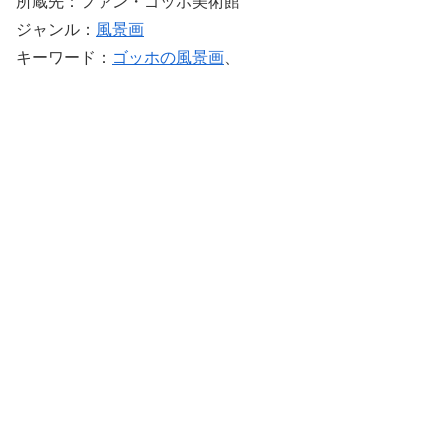
所蔵先：ファン・ゴッホ美術館
ジャンル：
風景画
キーワード：
ゴッホの風景画
、