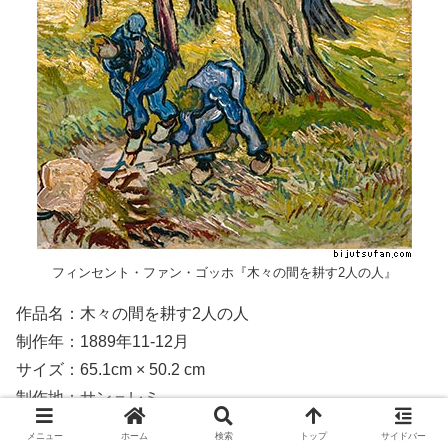
フィンセント・ファン・ゴッホ『木々の間を耕す2人の人』
作品名：木々の間を耕す2人の人
制作年：1889年11-12月
サイズ：65.1cm × 50.2 cm
制作地：サン＝レミ
所蔵先：デトロイト美術館
メニュー
ホーム
検索
トップ
サイドバー